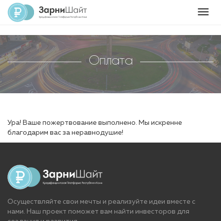
Togg
navig
Оплата
Ура! Ваше пожертвование выполнено. Мы искренне
благодарим вас за неравнодушие!
Осуществляйте свои мечты и реализуйте идеи вместе с
нами. Наш проект поможет вам найти инвесторов для