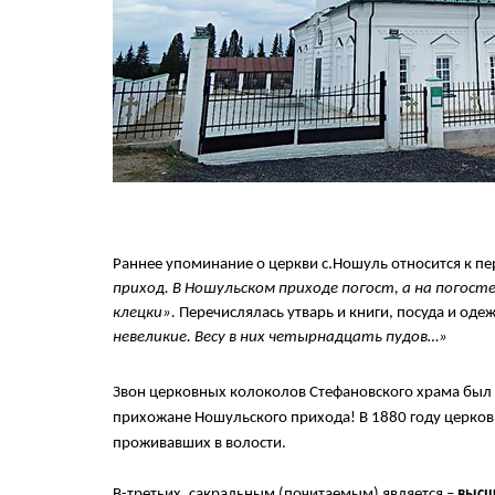
Раннее упоминание о церкви с.Ношуль относится к п
приход. В Ношульском приходе погост, а на погос
клецки».
Перечислялась утварь и книги, посуда и оде
невеликие. Весу в них четырнадцать пудов…»
Звон церковных колоколов Стефановского храма был с
прихожане Ношульского прихода! В 1880 году церковь
проживавших в волости.
В-третьих, сакральным (почитаемым) является –
высш