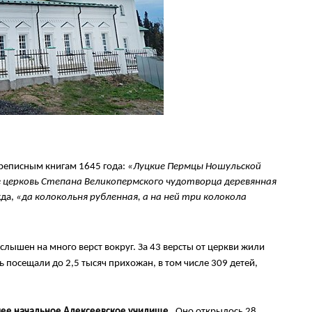
ереписным книгам 1645 года:
«Луцкие Пермцы Ношульской
те церковь Степана Великопермского чудотворца деревянная
жда,
«да колокольня рубленная, а на ней три колокола
лышен на много верст вокруг. За 43 версты от церкви жили
 посещали до 2,5 тысяч прихожан, в том числе 309 детей,
ее начальное Алексеевское училище
. Оно открылось 28