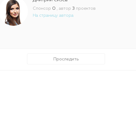
Дмитрий Сизев
Спонсор
0
, автор
3
проектов
На страницу автора
Проследить