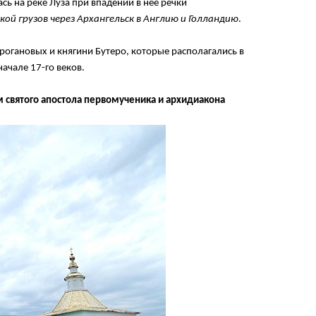
ась на реке Луза при впадении в нее речки
ой грузов через Архангельск в Англию и Голландию
.
рогановых и княгини Бутеро, которые располагались в
начале 17-го веков.
м святого апостола первомученика и архидиакона