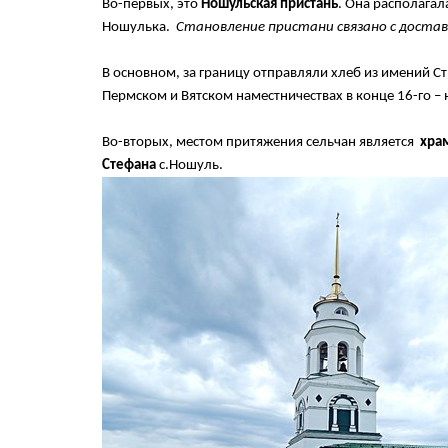
Во-первых, это
Ношульская пристань
. Она располагал
Ношулька.
Становление пристани связано с доставк
В основном, за границу отправляли хлеб из имений Ст
Пермском и Вятском наместничествах в конце 16-го – 
Во-вторых, местом притяжения сельчан является
хра
Стефана
с.Ношуль.