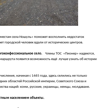
местам села Ношуль» поможет восполнить недостаток
т городской человек вдали от исторических центров.
гоконфессиональное село.
Члены ТОС «Пионер» надеются,
о маршрута появится возможность ещё лучше узнать об истории
числения, начиная с 1465 года, здесь селились не только
дних областей Российской империи, Советского Союза и
ества наций: коми, русские, украинцы, немцы, молдаване.
естным населением объекты.