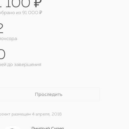
1 100 ₽
обрано из 91 000 ₽
2
понсора
0
ней до завершения
Проследить
роект размещён 4 апреля, 2018