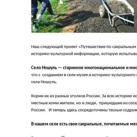
Наш следующий проект «Путешествие по сакральным 
историко-культурной информации, которую испытывае
Село Ношуль — старинное многонациональное и мно
что с созданием в селе музея и историко-культурног
села Ношуль.
Корни их из разных уголков России. За всю историю ис
местные коми жители, но и люди, пришедшие из сосе
России. И теперь здесь сосредоточены тесные содруж
В нашем селе есть свои сакральные, почитаемые м