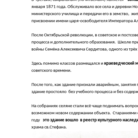
января 1871 года. Обслуживало все села и деревни Н
министерского училища и передачи его в земство, жи
присвоении имени царя-освободителя Императора Але
После Октябрьской революции, в советское и постсов
процесса и дополнительного образования. Школе пр
войны Семёна Алексеевича Сердитова, одного из трёх
Здесь помимо классов размещался и
краеведческий 
советского времени.
После того, как здание признали аварийным, занятия
здание простояло без учебного процесса и без содер
На собраниях селяне стали всё чаще поднимать вопр
возможном новом содержании объекта. Стараниями с
году
это здание вошло в реестр культурного насле
храма св.Стефана.