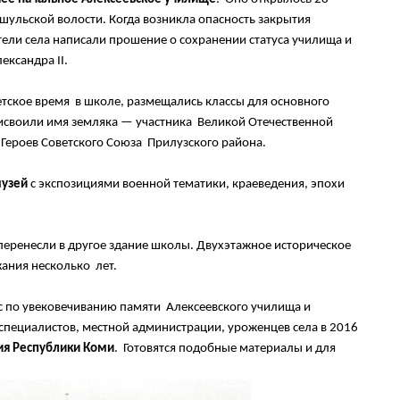
ошульской волости. Когда возникла опасность закрытия
тели села написали прошение о сохранении статуса училища и
ксандра II.
етское время в школе, размещались классы для основного
исвоили имя земляка — участника Великой Отечественной
 Героев Советского Союза Прилузского района.
музей
с экспозициями военной тематики, краеведения, эпохи
 перенесли в другое здание школы. Двухэтажное историческое
жания несколько лет.
ос по увековечиванию памяти Алексеевского училища и
пециалистов, местной администрации, уроженцев села в 2016
дия Республики Коми
. Готовятся подобные материалы и для