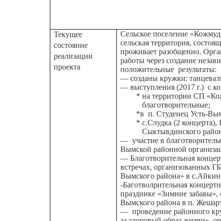
Сельское поселение «Кожмуд
Текущее
сельская территория, состоящ
состояние
проживает разобщенно. Орга
реализации
работы через создание незав
проекта
положительные результаты:
— созданы кружки: танцевал
— выступления (2017 г.) с 
* на территории СП «Кожму
благотворительные;
*в п. Студенец Усть-Вымск
* с.Слудка (2 концерта), 
Сыктывдинского район
— участие в благотворитель
Вымской районной организац
— Благотворительная концер
встречах, организованных Г
Вымского района» в с.Айкино
-Баготволрительная концерт
празднике «Зимние забавы»,
Вымского района в п. Жешарт,
— проведение районного кру
за здоровый образ жизни»,