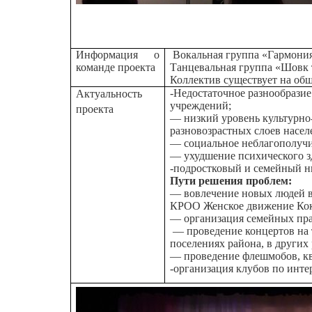
Информация о
Вокальная группа «Гармони
команде проекта
Танцевальная группа «Шовк 
Коллектив существует на общ
-Недостаточное разнообразие
Актуальность
учреждений;
проекта
— низкий уровень культурно
разновозрастных слоев насел
— социальное неблагополучи
— ухудшение психического з
-подростковый и семейный н
Пути решения проблем:
— вовлечение новых людей в
КРОО Женское движение Кокви
— организация семейных пра
— проведение концертов на 
поселениях района, в других
— проведение флешмобов, кв
-организация клубов по инте