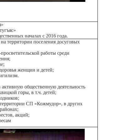
я»
тугъяс»
ественных началах с 2016 года.
 на территории поселения досуговых
-просветительской работы среди
ения;
е;
доровья женщин и детей;
игилизм.
 активную общественную деятельность
цкой горы, в т.ч. детей;
здников;
территории СП «Кожмудор», в других
 районах;
естов, акций;
ресам