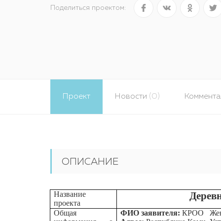
Поделиться проектом:
Проект
Новости
(0)
Коммент
ОПИСАНИЕ
Название
Деревн
проекта
Общая
ФИО заявителя:
КРОО Женс