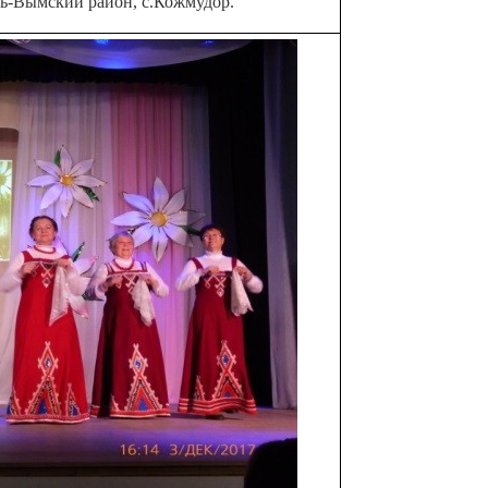
ть-Вымский район, с.Кожмудор.