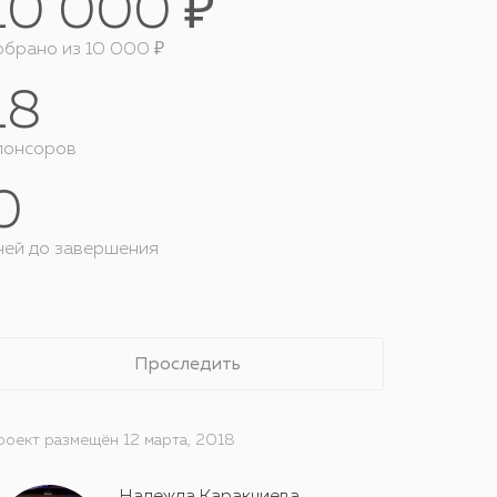
10 000 ₽
обрано из 10 000 ₽
18
понсоров
0
ней до завершения
Проследить
роект размещён 12 марта, 2018