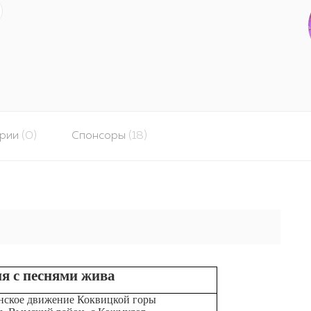
арии
(0)
Спонсоры
(18)
я с песнями жива
кое движение Коквицкой горы