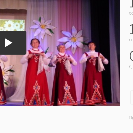
c
с
д
П