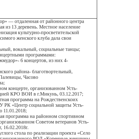
ор» — отдаленная от районного центра
ая из 13 деревень. Местное население
низация культурно-просветительской
исимого женского клуба дала свои
ьный, вокальный, социальные танцы;
концертными программами:
дор»- 6 концертов, из них 4-
ого района- благотвортельный,
Палевицы, Часово
а;
ном концерте, организованном Усть-
ией КРО ВОИ в г.Микунь, 03.12.2017;
тная программа на Рождественскоих
БУ РК «Центр социальной защиты Усть-
 11.01.2018;
ная программа на районном спортивном
 организованном Советом ветеранов Усть-
 16.02.2018г.
глого стола по реализации проекта «Село
 организованного РОД «Коренные женщины